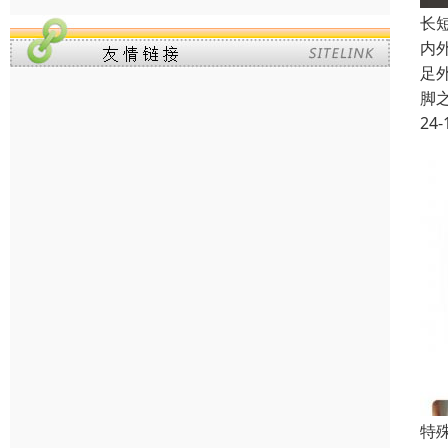
长
内
足
脚
24-
特