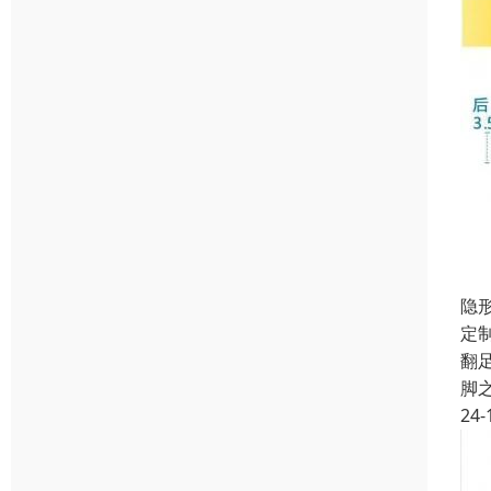
隐
定
翻
脚
24-