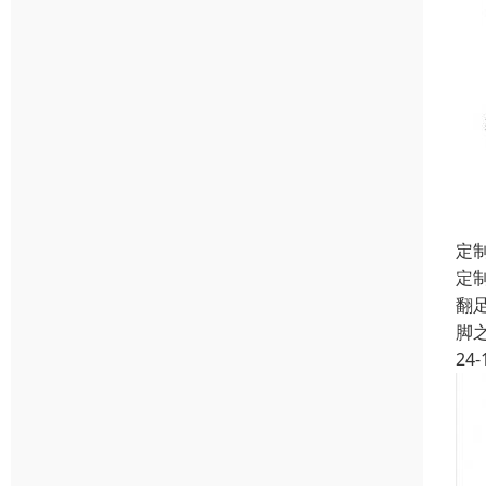
定
定
翻
脚
24-