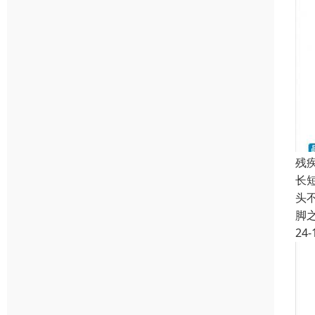
残
长
头
脚
24-