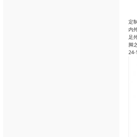
定
内
足
脚
24-