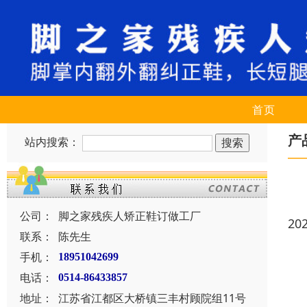
首页
产
站内搜索：
公司：
脚之家残疾人矫正鞋订做工厂
20
联系：
陈先生
手机：
18951042699
电话：
0514-86433857
地址：
江苏省江都区大桥镇三丰村顾院组11号