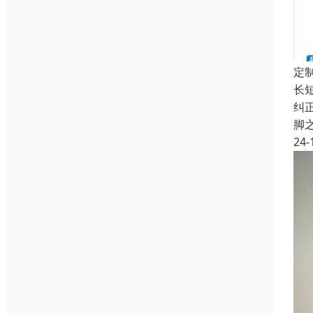
定
长
纠
脚
24-