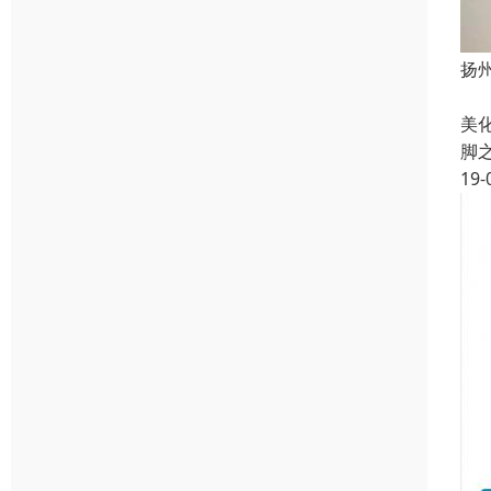
扬
形
美
脚
19-