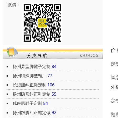
微信：
价
定
扬州异型脚鞋子定制
84
扬州特殊脚型鞋厂
77
脚
长短腿纠正鞋定制
106
外
扬州隐形纠正鞋定制
55
定
残疾脚鞋子定制
84
扬州跛脚纠正鞋定做
92
鞋