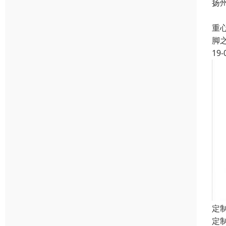
扬
产
重
脚
19-
定
定