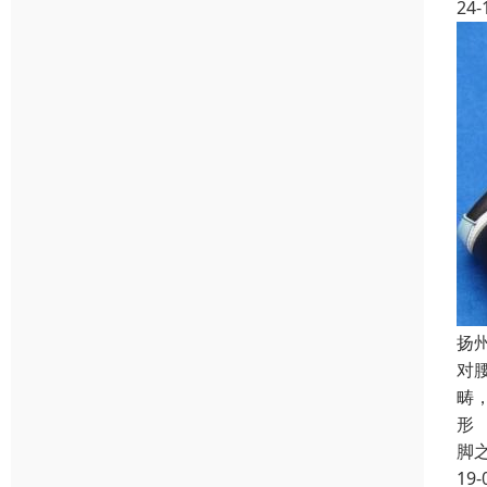
24-
扬
对
畴
形
脚
19-