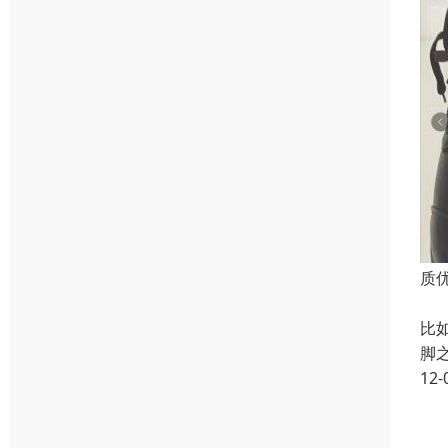
质
扬
比
脚
12-