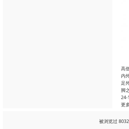
高
内
足
脚
24-
更
被浏览过 803