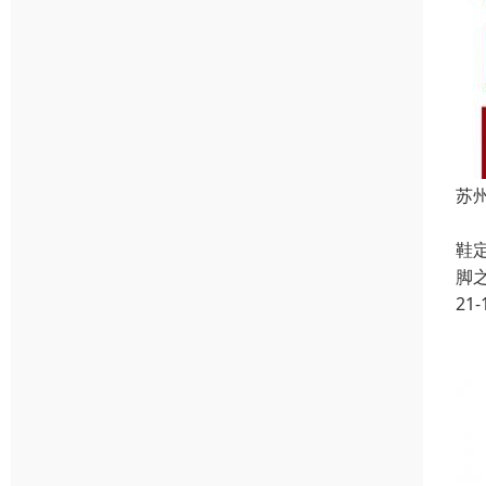
苏
双
鞋
脚
21-