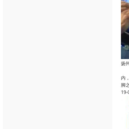
扬
内
内
脚
19-