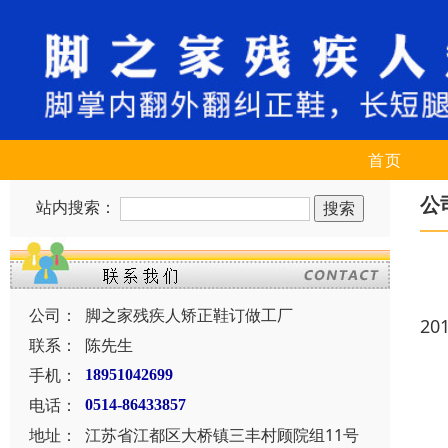
首页
公
站内搜索：
公司：
脚之家残疾人矫正鞋订做工厂
20
联系：
陈先生
手机：
18951042699
电话：
0514-86433857
地址：
江苏省江都区大桥镇三丰村顾院组11号