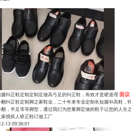
面议
短腿纠正鞋定制定制定做高弓足的纠正鞋，有效才是硬道理
外翻纠正鞋定制脚之家鞋业，二十年来专业定制长短腿补高鞋，
外翻，半足等等脚型，通过我们为您量脚定做的鞋子让您的人生
之家残疾人矫正鞋订做工厂
12-13 09:36:01