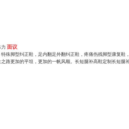
面议
体力
，特殊脚型纠正鞋，足内翻足外翻纠正鞋，疼痛伤残脚型康复鞋
生之路更加的平坦，更加的一帆风顺。长短腿补高鞋定制长短腿