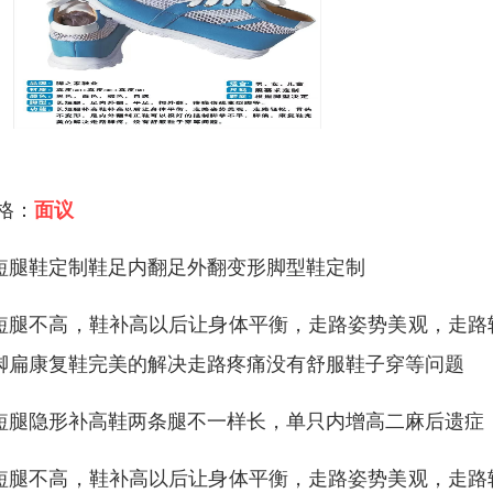
 格：
面议
短腿鞋定制鞋足内翻足外翻变形脚型鞋定制
短腿不高，鞋补高以后让身体平衡，走路姿势美观，走路
脚扁康复鞋完美的解决走路疼痛没有舒服鞋子穿等问题
短腿隐形补高鞋两条腿不一样长，单只内增高二麻后遗症
短腿不高，鞋补高以后让身体平衡，走路姿势美观，走路