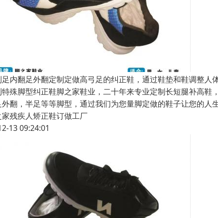
制足内翻足外翻定制定做高弓足的纠正鞋，通过鞋垫和鞋调整人
制特殊脚型纠正鞋脚之家鞋业，二十年来专业定制长短腿补高鞋
足外翻，半足等等脚型，通过我们为您量脚定做的鞋子让您的人
之家残疾人矫正鞋订做工厂
12-13 09:24:01