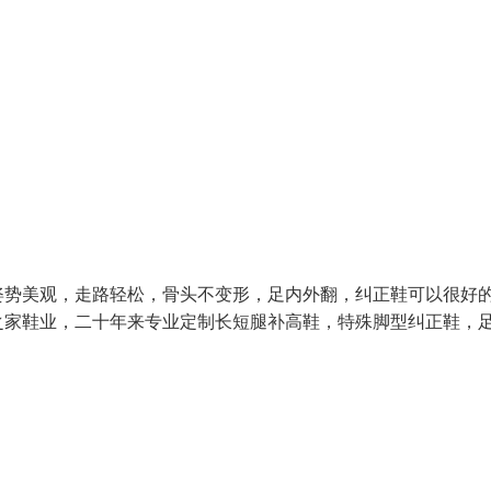
姿势美观，走路轻松，骨头不变形，足内外翻，纠正鞋可以很好
之家鞋业，二十年来专业定制长短腿补高鞋，特殊脚型纠正鞋，