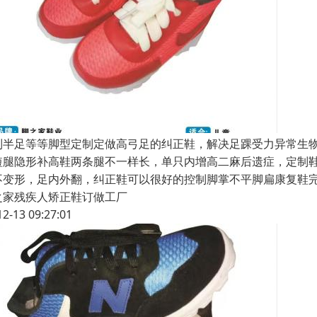
制半足等等脚型定制定做高弓足的纠正鞋，解决足踝受力异常生
短腿隐形补高鞋两条腿不一样长，单只内增高二麻后遗症，定制
不变形，足内外翻，纠正鞋可以很好的控制脚掌不平脚扁康复鞋
之家残疾人矫正鞋订做工厂
12-13 09:27:01