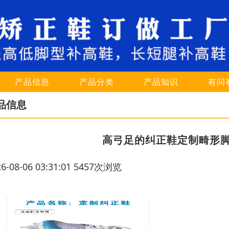
产品信息
产品分类
产品知识
有问
品信息
高弓足的纠正鞋定制畸形
26-08-06 03:31:01 5457次浏览