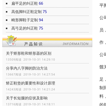
扁平足的纠正鞋
66
平
高低脚纠正鞋定制
75
公
畸形脚鞋子定制
94
高弓足的纠正鞋
75
员
作
关于矫形鞋和矫形器的区别
公
13509阅读 2019-10-31 14:29:10
髋
分享内八字脚的防治方法
13667阅读 2019-10-31 14:27:54
足
矫正鞋垫的重要性和设计原理
制
14243阅读 2019-10-31 14:21:24
料
关于长短腿的症状及影响
的
13716阅读 2019-10-31 14:18:11