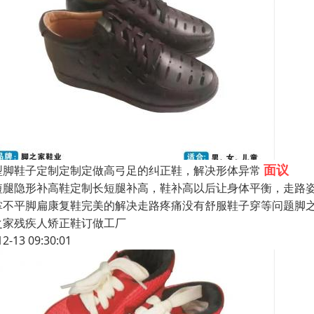
面议
型脚鞋子定制定制定做高弓足的纠正鞋，解决形体异常
短腿隐形补高鞋定制长短腿补高，鞋补高以后让身体平衡，走路
掌不平脚扁康复鞋完美的解决走路疼痛没有舒服鞋子穿等问题脚
之家残疾人矫正鞋订做工厂
12-13 09:30:01