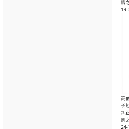
脚
19-
高
长
纠
脚
24-