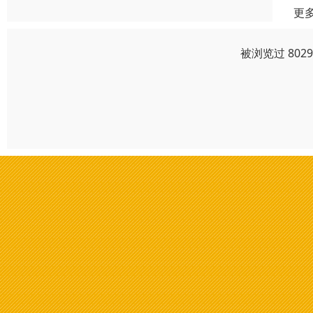
更
被浏览过 802