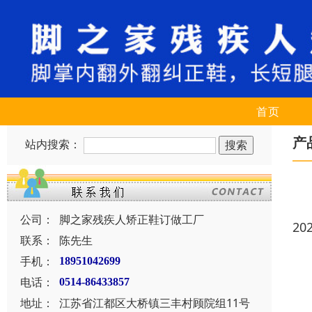
首页
产
站内搜索：
公司：
脚之家残疾人矫正鞋订做工厂
20
联系：
陈先生
手机：
18951042699
电话：
0514-86433857
地址：
江苏省江都区大桥镇三丰村顾院组11号