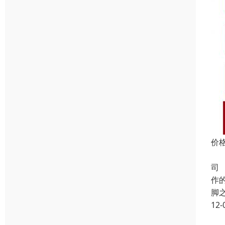
价
广
司
作
脚
12-