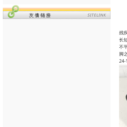
残
长
不
脚
24-