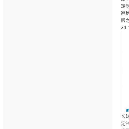
定
翻
脚
24-
长
定