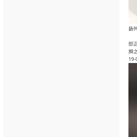
扬
儿
部
脚
19-